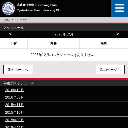
流通経済大学 Lifesaving Club
Ryutsukeizai Univ. Lifesaving Club
ホーム
スケジュール
スケジュール
<
>
2025年12月
日付
内容
場所
2025年12月のスケジュールはありません。
前のページへ
次のページヘ
年度別スケジュール
>
2016年10月
>
2016年03月
>
2015年11月
>
2015年10月
>
2015年09月
>
2015年06月