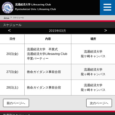
流通経済大学 Lifesaving Club
Ryutsukeizai Univ. Lifesaving Club
ホーム
スケジュール
スケジュール
<
>
2015年03月
日付
内容
場所
流通経済大学 卒業式
流通経済大学
20日(金)
流通経済大学Lifesaving Club
龍ケ崎キャンパス
卒業パーティー
流通経済大学
27日(金)
救命ガイダンス事前合宿
龍ヶ崎キャンパス
流通経済大学
28日(
土
)
救命ガイダンス事前合宿
龍ヶ崎キャンパス
前のページへ
次のページヘ